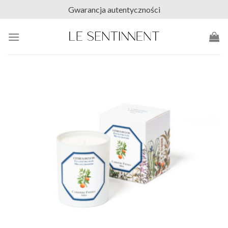
Skip
Gwarancja autentyczności
to
content