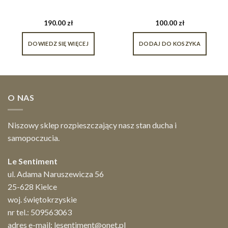
190.00
zł
100.00
zł
DOWIEDZ SIĘ WIĘCEJ
DODAJ DO KOSZYKA
O NAS
Niszowy sklep rozpieszczający nasz stan ducha i
samopoczucia.
Le Sentiment
ul. Adama Naruszewicza 56
25-628 Kielce
woj. świętokrzyskie
nr tel.:
509563063
adres e-mail:
lesentiment@onet.pl