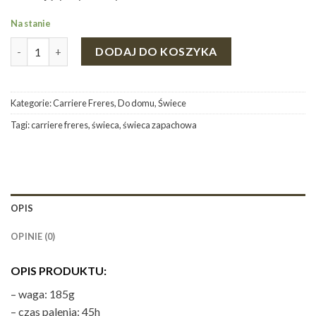
Na stanie
ilość ŚWIECA CARRIERE FRERES - KWIAT POMARAŃCZY
DODAJ DO KOSZYKA
Kategorie:
Carriere Freres
,
Do domu
,
Świece
Tagi:
carriere freres
,
świeca
,
świeca zapachowa
OPIS
OPINIE (0)
OPIS PRODUKTU:
– waga: 185g
– czas palenia: 45h