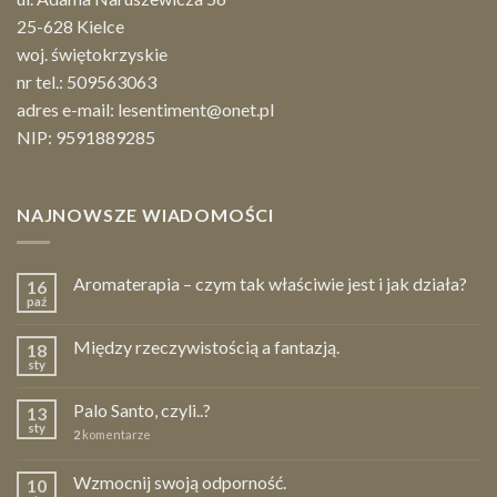
25-628 Kielce
woj. świętokrzyskie
nr tel.:
509563063
adres e-mail:
lesentiment@onet.pl
NIP: 9591889285
NAJNOWSZE WIADOMOŚCI
Aromaterapia – czym tak właściwie jest i jak działa?
16
paź
Między rzeczywistością a fantazją.
18
sty
Palo Santo, czyli..?
13
sty
2
komentarze
Wzmocnij swoją odporność.
10