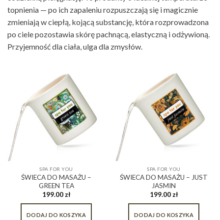
topnienia — po ich zapaleniu rozpuszczają się i magicznie
zmieniają w ciepłą, kojącą substancję, która rozprowadzona
po ciele pozostawia skórę pachnącą, elastyczną i odżywioną.
Przyjemność dla ciała, ulga dla zmysłów.
SPA FOR YOU
SPA FOR YOU
ŚWIECA DO MASAŻU –
ŚWIECA DO MASAŻU – JUST
GREEN TEA
JASMIN
199.00
zł
199.00
zł
DODAJ DO KOSZYKA
DODAJ DO KOSZYKA