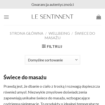
Skip
Gwarancja autentyczności
to
content
STRONA GŁÓWNA
/
WELLBEING
/
ŚWIECE DO
MASAŻU
FILTRUJ
Świece do masażu
Prawdą jest, że dbanie o ciało z troską i rozwagą dopieszcza
również umysł. Niezwykle zmysłowe doświadczenia
zapewniają unikalne świece do masażu, wzbogacające
codzienną pielęgnację. To produkty o idealnej temperaturze