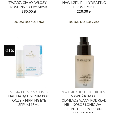
(TWARZ, CIAŁO, WŁOSY) –
NAWILŻENIE – HYDRATING
ROSE PINK CLAY MASK
BOOST MIST
280.00
zł
220.00
zł
DODAJ DO KOSZYKA
DODAJ DO KOSZYKA
-21%
AROMATHERAPY ASSOCIATES
ACADÉMIE SCIENTIFIQUE DE BEAUTÉ
NAPINAJĄCE SERUM POD
NAWILŻAJACO –
OCZY – FIRMING EYE
ODMŁADZAJĄCY PODKŁAD
SERUM 15ML
NR 1 KOŚĆ SŁONIOWA –
FOND DE TEINT SOIN