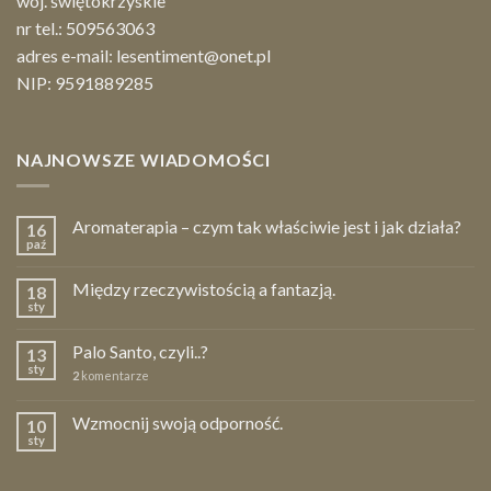
woj. świętokrzyskie
nr tel.:
509563063
adres e-mail:
lesentiment@onet.pl
NIP: 9591889285
NAJNOWSZE WIADOMOŚCI
Aromaterapia – czym tak właściwie jest i jak działa?
16
paź
Między rzeczywistością a fantazją.
18
sty
Palo Santo, czyli..?
13
sty
2
komentarze
Wzmocnij swoją odporność.
10
sty