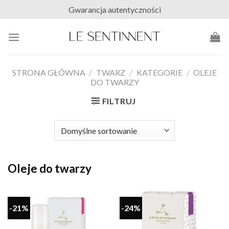
Skip
Gwarancja autentyczności
to
content
STRONA GŁÓWNA
/
TWARZ
/
KATEGORIE
/
OLEJE
DO TWARZY
FILTRUJ
Oleje do twarzy
-21%
-24%