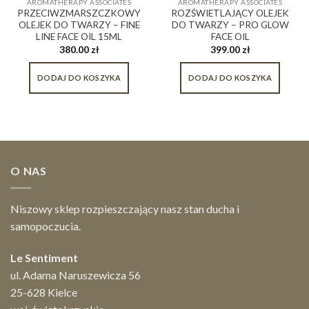
AROMATHERAPY ASSOCIATES
AROMATHERAPY ASSOCIATES
PRZECIWZMARSZCZKOWY
ROZŚWIETLAJĄCY OLEJEK
OLEJEK DO TWARZY – FINE
DO TWARZY – PRO GLOW
LINE FACE OIL 15ML
FACE OIL
380.00
zł
399.00
zł
DODAJ DO KOSZYKA
DODAJ DO KOSZYKA
O NAS
Niszowy sklep rozpieszczający nasz stan ducha i
samopoczucia.
Le Sentiment
ul. Adama Naruszewicza 56
25-628 Kielce