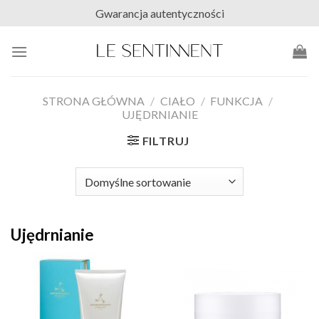
Skip
Gwarancja autentyczności
to
content
STRONA GŁÓWNA
/
CIAŁO
/
FUNKCJA
/
UJĘDRNIANIE
FILTRUJ
Ujędrnianie