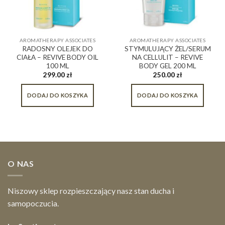
AROMATHERAPY ASSOCIATES
AROMATHERAPY ASSOCIATES
RADOSNY OLEJEK DO
STYMULUJĄCY ŻEL/SERUM
CIAŁA – REVIVE BODY OIL
NA CELLULIT – REVIVE
100 ML
BODY GEL 200 ML
299.00
zł
250.00
zł
DODAJ DO KOSZYKA
DODAJ DO KOSZYKA
O NAS
Niszowy sklep rozpieszczający nasz stan ducha i
samopoczucia.