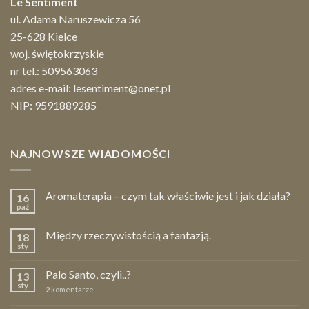
Le Sentiment
ul. Adama Naruszewicza 56
25-628 Kielce
woj. świętokrzyskie
nr tel.:
509563063
adres e-mail:
lesentiment@onet.pl
NIP: 9591889285
NAJNOWSZE WIADOMOŚCI
Aromaterapia – czym tak właściwie jest i jak działa?
16
paź
Między rzeczywistością a fantazją.
18
sty
Palo Santo, czyli..?
13
sty
2
komentarze