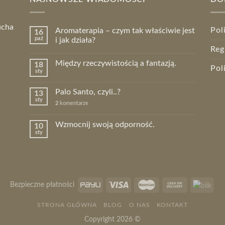
ucha
Pol
Aromaterapia – czym tak właściwie jest
16
paź
i jak działa?
Reg
Między rzeczywistością a fantazją.
18
Pol
sty
Palo Santo, czyli..?
13
sty
2
komentarze
Wzmocnij swoją odporność.
10
sty
Bezpieczne płatności
STRONA GŁÓWNA
BLOG
O NAS
KONTAKT
Copyright 2026 ©