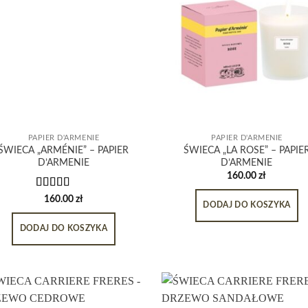
PAPIER D'ARMENIE
PAPIER D'ARMENIE
ŚWIECA „ARMÉNIE” – PAPIER
ŚWIECA „LA ROSE” – PAPIE
D’ARMENIE
D’ARMENIE
160.00
zł
Oceniono
160.00
zł
DODAJ DO KOSZYKA
5.00
na 5
DODAJ DO KOSZYKA