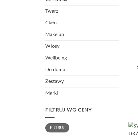
Twarz
Ciało
Make up
Włosy
Wellbeing
Do domu
Zestawy
Marki
FILTRUJ WG CENY
Cena
Cena
FILTRUJ
min.
maks.