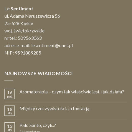
Le Sentiment
ul. Adama Naruszewicza 56
25-628 Kielce
woj. świętokrzyskie
nr tel.:
509563063
adres e-mail:
lesentiment@onet.pl
NIP: 9591889285
NAJNOWSZE WIADOMOŚCI
Aromaterapia – czym tak właściwie jest i jak działa?
16
paź
Między rzeczywistością a fantazją.
18
sty
Palo Santo, czyli..?
13
sty
2
komentarze