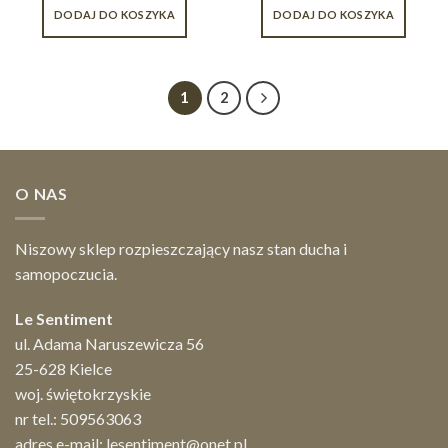
DODAJ DO KOSZYKA
DODAJ DO KOSZYKA
1
2
O NAS
Niszowy sklep rozpieszczający nasz stan ducha i
samopoczucia.
Le Sentiment
ul. Adama Naruszewicza 56
25-628 Kielce
woj. świętokrzyskie
nr tel.:
509563063
adres e-mail:
lesentiment@onet.pl