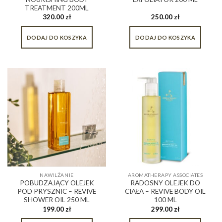
TREATMENT 200ML
320.00
zł
250.00
zł
DODAJ DO KOSZYKA
DODAJ DO KOSZYKA
NAWILŻANIE
AROMATHERAPY ASSOCIATES
POBUDZAJĄCY OLEJEK
RADOSNY OLEJEK DO
POD PRYSZNIC – REVIVE
CIAŁA – REVIVE BODY OIL
SHOWER OIL 250 ML
100 ML
199.00
zł
299.00
zł