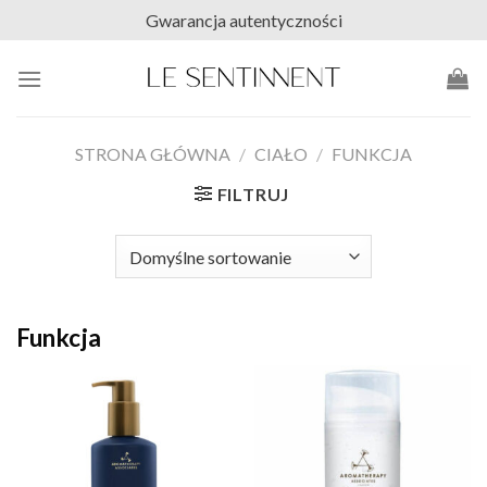
Skip
Gwarancja autentyczności
to
content
STRONA GŁÓWNA
/
CIAŁO
/
FUNKCJA
FILTRUJ
Funkcja