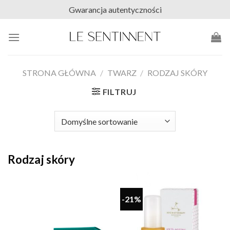
Skip
Gwarancja autentyczności
to
content
STRONA GŁÓWNA
/
TWARZ
/
RODZAJ SKÓRY
FILTRUJ
Rodzaj skóry
-21%