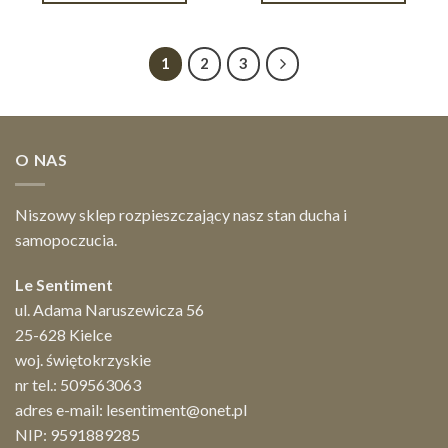
1
2
3
O NAS
Niszowy sklep rozpieszczający nasz stan ducha i
samopoczucia.
Le Sentiment
ul. Adama Naruszewicza 56
25-628 Kielce
woj. świętokrzyskie
nr tel.:
509563063
adres e-mail:
lesentiment@onet.pl
NIP: 9591889285