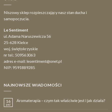
Niszowy sklep rozpieszczający nasz stan ducha i
samopoczucia.
Le Sentiment
ul. Adama Naruszewicza 56
25-628 Kielce
woj. świętokrzyskie
nr tel.:
509563063
adres e-mail:
lesentiment@onet.pl
NIP: 9591889285
NAJNOWSZE WIADOMOŚCI
Aromaterapia – czym tak właściwie jest i jak działa?
16
paź