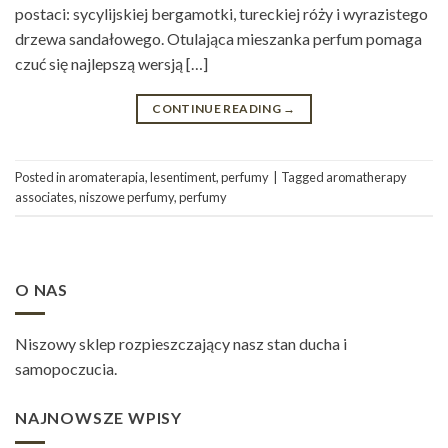
postaci: sycylijskiej bergamotki, tureckiej róży i wyrazistego
drzewa sandałowego. Otulająca mieszanka perfum pomaga
czuć się najlepszą wersją […]
CONTINUE READING
→
Posted in
aromaterapia
,
lesentiment
,
perfumy
|
Tagged
aromatherapy
associates
,
niszowe perfumy
,
perfumy
O NAS
Niszowy sklep rozpieszczający nasz stan ducha i
samopoczucia.
NAJNOWSZE WPISY