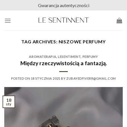
Skip
Gwarancja autentyczności
to
content
TAG ARCHIVES:
NISZOWE PERFUMY
AROMATERAPIA
,
LESENTIMENT
,
PERFUMY
Między rzeczywistością a fantazją.
POSTED ON
18 STYCZNIA 2021
BY
ZUBAYEDFIVERR@GMAIL.COM
18
sty