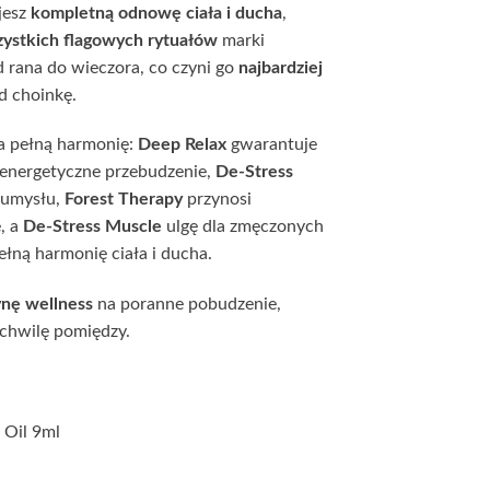
jesz
kompletną odnowę ciała i ducha
,
ystkich flagowych rytuałów
marki
d rana do wieczora, co czyni go
najbardziej
 choinkę.
a pełną harmonię:
Deep Relax
gwarantuje
energetyczne przebudzenie,
De-Stress
ć umysłu,
Forest Therapy
przynosi
e, a
De-Stress Muscle
ulgę dla zmęczonych
łną harmonię ciała i ducha.
ynę wellness
na poranne pobudzenie,
 chwilę pomiędzy.
 Oil 9ml