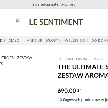
Gwarancja autentyczności
Z
CIAŁO
MAKE UP
WŁOSY
WELLBEING
DO DOM
STRONA GŁÓWNA
/
TWARZ
THE ULTIMATE 
ZESTAW AROMA
690.00
zł
10 flagowych produktów w je