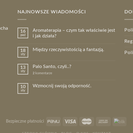
NAJNOWSZE WIADOMOŚCI
DO
ucha
Pol
Aromaterapia – czym tak właściwie jest
16
paź
i jak działa?
Reg
Między rzeczywistością a fantazją.
18
Pol
sty
Palo Santo, czyli..?
13
sty
2
komentarze
Wzmocnij swoją odporność.
10
sty
Bezpieczne płatności