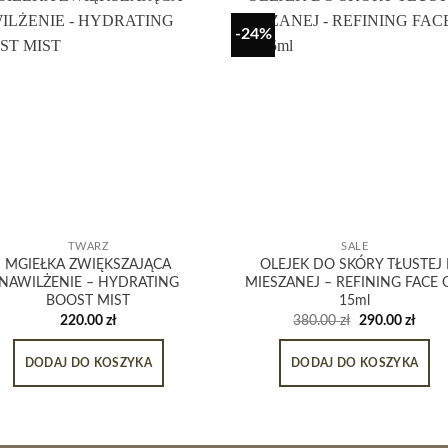
-24%
TWARZ
SALE
MGIEŁKA ZWIĘKSZAJĄCA
OLEJEK DO SKÓRY TŁUSTEJ 
NAWILŻENIE – HYDRATING
MIESZANEJ – REFINING FACE 
BOOST MIST
15ml
220.00
zł
380.00
zł
290.00
zł
DODAJ DO KOSZYKA
DODAJ DO KOSZYKA