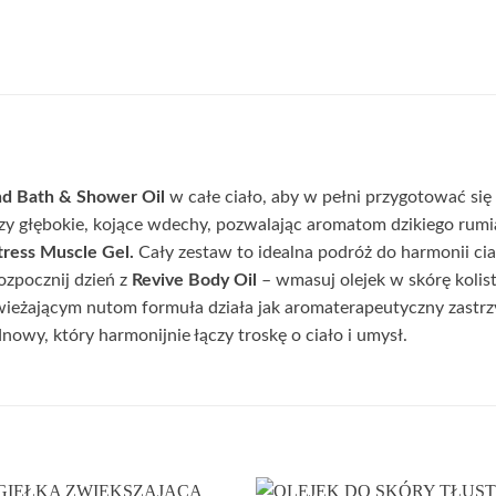
nd Bath & Shower Oil
w całe ciało, aby w pełni przygotować się
rzy głębokie, kojące wdechy, pozwalając aromatom dzikiego rumian
ress Muscle Gel.
Cały zestaw to idealna podróż do harmonii cia
ozpocznij dzień z
Revive Body Oil
– wmasuj olejek w skórę kolis
świeżającym nutom formuła działa jak aromaterapeutyczny zastrzy
wy, który harmonijnie łączy troskę o ciało i umysł.