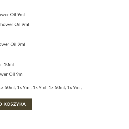
ower Oil 9ml
Shower Oil 9ml
ower Oil 9ml
il 10ml
wer Oil 9ml
x 50ml; 1x 9ml; 1x 9ml; 1x 50ml; 1x 9ml;
E HEROES - ZESTAW AROMATHERAPY ASSOCIATES
O KOSZYKA