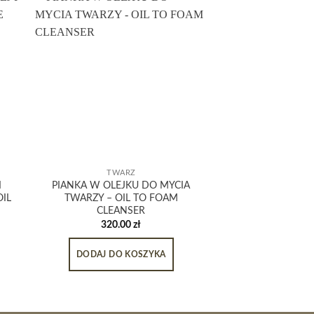
TWARZ
TWA
I
PIANKA W OLEJKU DO MYCIA
MASKA Z RÓŻO
OIL
TWARZY – OIL TO FOAM
(TWARZ, CIAŁO, 
CLEANSER
PINK CLA
320.00
zł
280.
DODAJ DO KOSZYKA
DODAJ DO 