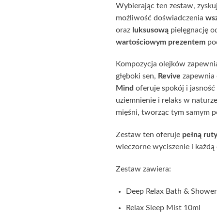
Wybierając ten zestaw, zysku
możliwość doświadczenia
wsz
oraz
luksusową
pielęgnację o
wartościowym
prezentem
pod
Kompozycja olejków zapewni
głęboki sen,
Revive
zapewnia 
Mind
oferuje spokój i jasnoś
uziemnienie i relaks w naturz
mięśni, tworząc tym samym pe
Zestaw ten oferuje
pełną rut
wieczorne wyciszenie i każdą
Zestaw zawiera:
Deep Relax Bath & Shower
Relax Sleep Mist 10ml