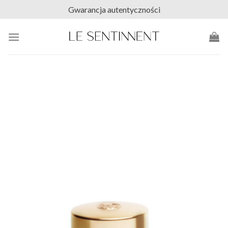
Skip
Gwarancja autentyczności
to
content