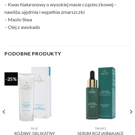
– Kwas hialuronowy o wysokiej masie cząsteczkowej –
nawilża, ujędrnia i wypełnia zmarszczki
– Masło Shea
– Olej z awokado
PODOBNE PRODUKTY
-25%
SALE
TWARZ
RÓŻANY, DELIKATNY
SERUM ROZJAŚNIAJĄCE