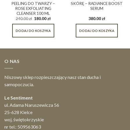
PEELING DO TWARZY –
SKÓRĘ – RADIANCE BOOST
ROSE EXFOLIATING
SERUM
CLEANSER 100 ML
240.00
zł
180.00
zł
380.00
zł
DODAJ DO KOSZYKA
DODAJ DO KOSZYKA
O NAS
Niszowy sklep rozpieszczający nasz stan ducha i
samopoczucia.
Le Sentiment
ul. Adama Naruszewicza 56
25-628 Kielce
woj. świętokrzyskie
nr tel.:
509563063