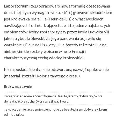
Laboratorium R&D opracowało nową formułę dostosowaną
do dzisiejszych wymagań rynku, której głównym składnikiem
jest królewska biała lilia (Fleur-de-Lis) o właściwościach
nawilżających i odmładzających. Jest to jeden z najstarszych
emblematów, który został przyjęty przez króla Ludwika VII
jako atrybut królewski. Za jego panowania pojawiło się
wyrażenie « Fleur de Lis », czyli lilia. Wtedy też złote lilie na
niebieskim tle zostały wpisane w herb Francji i
charakterystyczną cechą władzy królewskiej.
Krem posiada identycznie odtworzoną nazwę i opakowanie
(materiał, kształt i kolor z tamtego okresu).
Brak w magazynie
Kategorie:
Académie Scientifique de Beauté
,
Kremy do twarzy
,
Skóra
dojrzała
,
Skóra sucha
,
Skóra wrażliwa
,
Twarz
Tagi:
academie
,
academie scientifique de beaute
,
krem do twarzy
,
krem
odmładzający