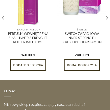
PERFUMY ROLL-ON
ŚWIECE
PERFUMY WEWNĘTRZNA
ŚWIECA ZAPACHOWA
SIŁA – INNER STRENGHT
INNER STRENGTH
ROLLER BALL 10ML
KADZIDŁO I KARDAMON
160.00
zł
240.00
zł
DODAJ DO KOSZYKA
DODAJ DO KOSZYKA
O NAS
Niszowy sklep rozpieszczający nasz stan ducha i