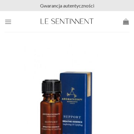
Skip
Gwarancja autentyczności
to
content