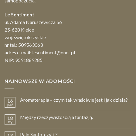
samopoczucia.
Le Sentiment
ul. Adama Naruszewicza 56
25-628 Kielce
woj. świętokrzyskie
nr tel.:
509563063
adres e-mail:
lesentiment@onet.pl
NIP: 9591889285
NAJNOWSZE WIADOMOŚCI
Aromaterapia – czym tak właściwie jest i jak działa?
16
paź
Między rzeczywistością a fantazją.
18
sty
Palo Santo, czyli..?
13