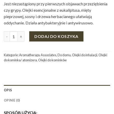
Jest niezastąpiony przy pierwszych objawach przeziębienia
czy grypy. Olejki esencjonalne z eukaliptusa, mięty
pieprzowej, sosny i drzewa herbacianego ułatwiają
oddychanie. Działa antybakteryjnie i antywirusowo.
ilość UŁATWIAJĄCY ODDYCHANIE OLEJEK DO INHALACJI ORA
DODAJ DO KOSZYKA
Kategorie:
Aromatherapy Associates
,
Do domu
,
Olejki do inhalacji
,
Olejki
do kominka/ atomizera
,
Olejki do kominków
OPIS
OPINIE (0)
SPOSÓB UŻYCIA: