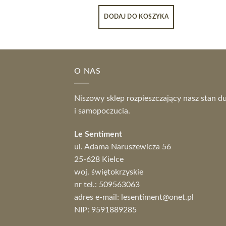
DODAJ DO KOSZYKA
O NAS
Niszowy sklep rozpieszczający nasz stan d
i samopoczucia.
Le Sentiment
ul. Adama Naruszewicza 56
25-628 Kielce
woj. świętokrzyskie
nr tel.:
509563063
adres e-mail:
lesentiment@onet.pl
NIP: 9591889285