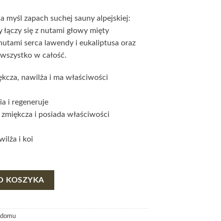
myśl zapach suchej sauny alpejskiej:
łączy się z nutami głowy mięty
 nutami serca lawendy i eukaliptusa oraz
y wszystko w całość.
kcza, nawilża i ma właściwości
a i regeneruje
: zmiękcza i posiada właściwości
wilża i koi
 - APOTHECA
O KOSZYKA
 domu