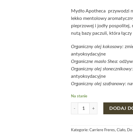
Mydło Apotheca przywodzi na 
lekko mentolowy aromatyczny 
pieprzowej i jodły pospolitej,
nutą bazy paczuli, która łącz
Organiczny olej kokosowy:
zmię
antyoksydacyjne
Organiczne masło Shea
:
odżywi
Organiczny olej słonecznikowy
antyoksydacyjne
Organiczny olej szafranowy
: na
Na stanie
ilość MYDŁO CARRIERE FRERES
DODAJ D
Kategorie:
Carriere Freres
,
Ciało
,
Do