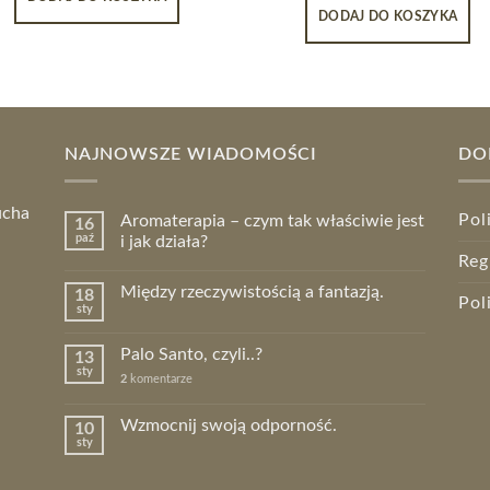
DODAJ DO KOSZYKA
NAJNOWSZE WIADOMOŚCI
DO
ucha
Pol
Aromaterapia – czym tak właściwie jest
16
paź
i jak działa?
Reg
Między rzeczywistością a fantazją.
18
Pol
sty
Palo Santo, czyli..?
13
sty
2
komentarze
Wzmocnij swoją odporność.
10
sty