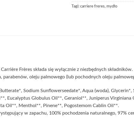
Tagi:
carriere freres
,
mydło
Carrière Frères składa się wyłącznie z niezbędnych składników. 
um, parabenów, oleju palmowego (lub pochodnych oleju palmoweg
utterate*, Sodium Sunflowerseedate*, Aqua (woda), Glycerin*, 
**, Eucalyptus Globulus Oil**, Geraniol**, Juniperus Virginiana 
rita Oil**, Menthol**, Pinene**, Pogostemom Cablin Oil**.
 występujący w zapachu, 100% pochodzenia naturalnego, 97% ce