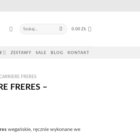
Szukaj:
0.00
ZŁ
U
ZESTAWY
SALE
BLOG
KONTAKT
CARRIERE FRERES
E FRERES –
res
wegańskie, ręcznie wykonane we