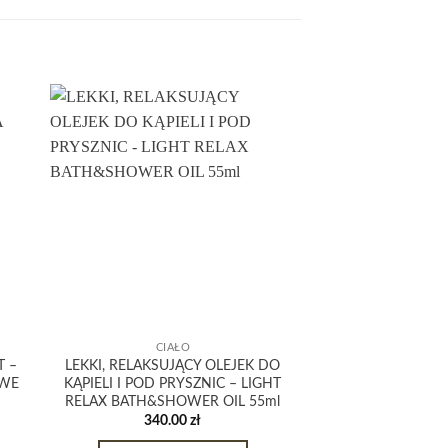
CIAŁO
CIA
T –
LEKKI, RELAKSUJĄCY OLEJEK DO
MARVIS CINNA
IWE
KĄPIELI I POD PRYSZNIC – LIGHT
PASTA TO ZĘB
RELAX BATH&SHOWER OIL 55ml
CYNAMONU I M
340.00
zł
37.0