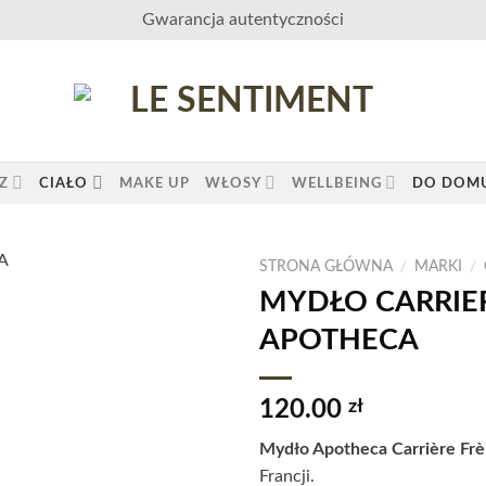
Gwarancja autentyczności
Z
CIAŁO
MAKE UP
WŁOSY
WELLBEING
DO DOM
STRONA GŁÓWNA
/
MARKI
/
MYDŁO CARRIER
APOTHECA
120.00
zł
Mydło Apotheca Carrière Frè
Francji.