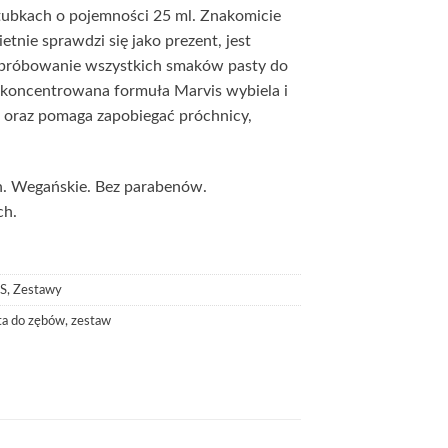
ubkach o pojemności 25 ml. Znakomicie
etnie sprawdzi się jako prezent, jest
róbowanie wszystkich smaków pasty do
skoncentrowana formuła Marvis wybiela i
 oraz pomaga zapobiegać próchnicy,
h. Wegańskie. Bez parabenów.
h.
S
,
Zestawy
ta do zębów
,
zestaw