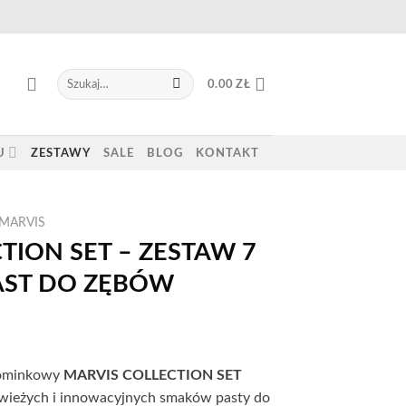
Szukaj:
0.00
ZŁ
U
ZESTAWY
SALE
BLOG
KONTAKT
MARVIS
TION SET – ZESTAW 7
AST DO ZĘBÓW
pominkowy
MARVIS
COLLECTION SET
świeżych i innowacyjnych smaków pasty do