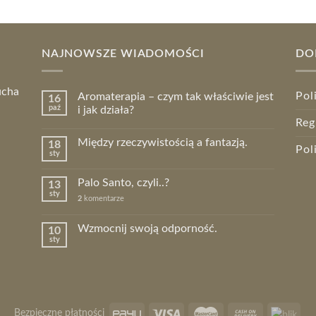
NAJNOWSZE WIADOMOŚCI
DO
ucha
Pol
Aromaterapia – czym tak właściwie jest
16
paź
i jak działa?
Reg
Między rzeczywistością a fantazją.
18
Pol
sty
Palo Santo, czyli..?
13
sty
2
komentarze
Wzmocnij swoją odporność.
10
sty
Bezpieczne płatności