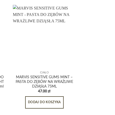
CIAŁO
CIA
DO
MARVIS SENSITIVE GUMS MINT –
MYDŁO CARRIE
GHT
PASTA DO ZĘBÓW NA WRAŻLIWE
SILV
ml
DZIĄSŁA 75ML
120.
47.00
zł
DODAJ DO 
DODAJ DO KOSZYKA