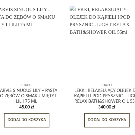
CIAŁO
CIAŁO
ARVIS SINUOUS LILY – PASTA
LEKKI, RELAKSUJĄCY OLEJEK 
O ZĘBÓW O SMAKU MIĘTY I
KĄPIELI I POD PRYSZNIC – LI
LILII 75 ML
RELAX BATH&SHOWER OIL 55
45.00
zł
340.00
zł
DODAJ DO KOSZYKA
DODAJ DO KOSZYKA