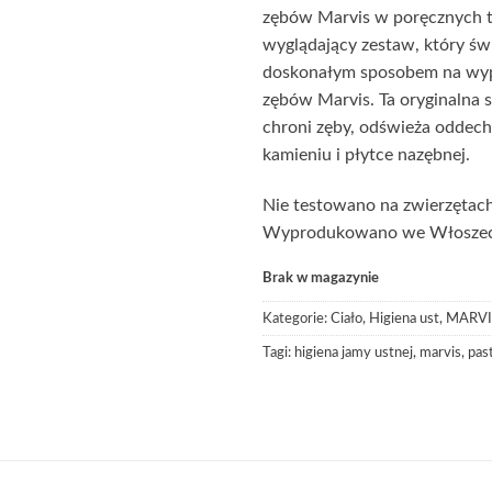
zębów Marvis w poręcznych t
wyglądający zestaw, który świ
doskonałym sposobem na wyp
zębów Marvis. Ta oryginalna 
chroni zęby, odświeża oddech
kamieniu i płytce nazębnej.
Nie testowano na zwierzętac
Wyprodukowano we Włoszec
Brak w magazynie
Kategorie:
Ciało
,
Higiena ust
,
MARVI
Tagi:
higiena jamy ustnej
,
marvis
,
pas