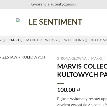
Gwarancja autentyczności
Z
CIAŁO
MAKE UP
WŁOSY
WELLBEING
DO DOM
STRONA GŁÓWNA
/
MARKI
/
MARVIS COLLEC
KULTOWYCH P
100.00
zł
Pięknie wykonany zestaw u
zawiera wszystkie z siedmiu 