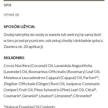
OPIS
OPINIE (0)
SPOSÓB UŻYCIA:
Dodaj nakrętkę do wody w wannie lub wetrzyj tę samą ilość
w tors przed prysznicem, odczekaj chwilę i dokładnie spłucz.
Zawiera ok. 20 aplikacji.
SKŁADNIKI:
Cocos Nucifera (Coconut) Oil, Lavandula Angustifolia
(Lavender) Oil, Rosmarinus Officinalis (Rosemary) Leaf Oil,
Melaleuca Leucadendron Cajuputi (Cajuput) Oil, Parfum**,
Zingiber Officinale (Ginger) Root Oil, Juniperus Communis
(Juniper) Fruit Oil, Pinus Sylvestris (Pine) Leaf Oil, Citral*,
Coumarin*, Geraniol*, Linalool*, Limonene*, Citronellol*
*Natural Essential Oil Contents