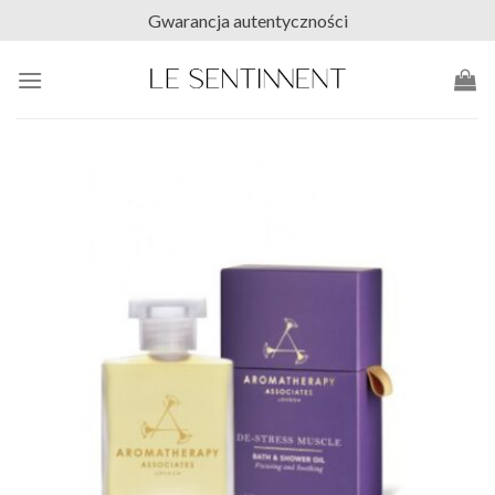
Skip
Gwarancja autentyczności
to
content