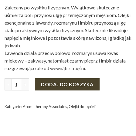
Zalecany po wysiłku fizycznym. Wyjątkowo skutecznie
uśmierza ból i przynosi ulgę przemęczonym mięśniom. Olejki
esencjonalne z lawendy, rozmarynu i imbiru przynoszą ulgę
ciału po aktywnym wysiłku fizycznym. Skutecznie likwiduje
napięcia mięśniowe i pozostawia skórę nawilżoną i gładką jak
jedwab.
Lawenda działa przeciwbólowo, rozmaryn usuwa kwas
mlekowy – zakwasy, natomiast czarny pieprz i imbir działa
rozgrzewająco ale od wewnątrz mięśni.
ilość ODPRĘŻAJĄCY MIĘŚNIE OLEJEK DO KĄPIELI I POD PRYS
DODAJ DO KOSZYKA
Kategorie:
Aromatherapy Associates
,
Olejki do kąpieli