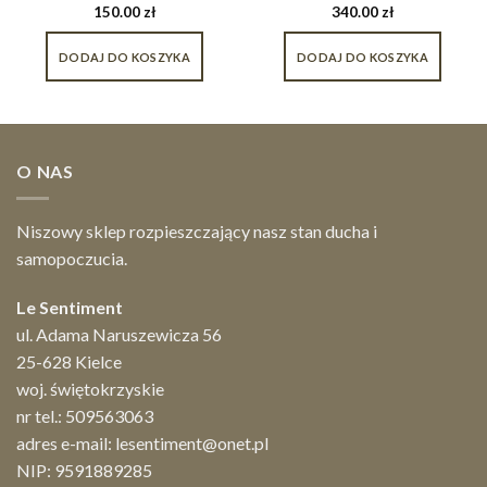
150.00
zł
340.00
zł
DODAJ DO KOSZYKA
DODAJ DO KOSZYKA
O NAS
Niszowy sklep rozpieszczający nasz stan ducha i
samopoczucia.
Le Sentiment
ul. Adama Naruszewicza 56
25-628 Kielce
woj. świętokrzyskie
nr tel.:
509563063
adres e-mail:
lesentiment@onet.pl
NIP: 9591889285