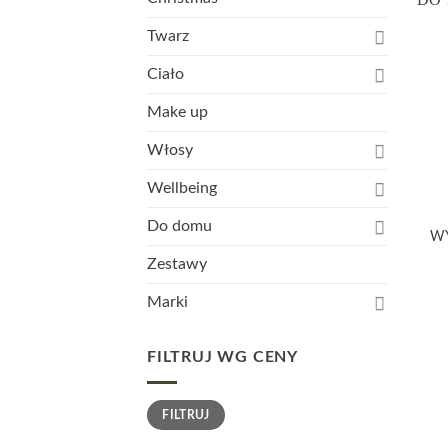
Twarz
Ciało
Make up
Włosy
Wellbeing
Do domu
WY
Zestawy
Marki
FILTRUJ WG CENY
Cena
Cena
FILTRUJ
min.
maks.