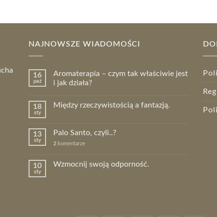
NAJNOWSZE WIADOMOŚCI
DO
ucha
Pol
Aromaterapia – czym tak właściwie jest
16
paź
i jak działa?
Reg
Między rzeczywistością a fantazją.
18
Pol
sty
Palo Santo, czyli..?
13
sty
2
komentarze
Wzmocnij swoją odporność.
10
sty