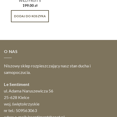
WILD FRUITS
199.00
zł
DODAJ DO KOSZYKA
O NAS
Niszowy sklep rozpieszczający nasz stan ducha i
samopoczucia.
Le Sentiment
ul. Adama Naruszewicza 56
25-628 Kielce
woj. świętokrzyskie
nr tel.:
509563063
adres e-mail:
lesentiment@onet.pl