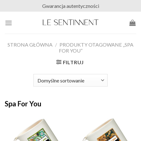
Skip
Gwarancja autentyczności
to
content
STRONA GŁÓWNA
/
PRODUKTY OTAGOWANE „SPA
FOR YOU”
FILTRUJ
Spa For You