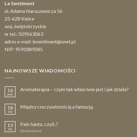
Le Sentiment
ul. Adama Naruszewicza 56
25-628 Kielce
woj. świętokrzyskie
nr tel.:
509563063
adres e-mail:
lesentiment@onet.pl
NIP: 9591889285
NAJNOWSZE WIADOMOŚCI
Aromaterapia – czym tak właściwie jest i jak działa?
16
paź
Między rzeczywistością a fantazją.
18
sty
Palo Santo, czyli..?
13
sty
2
komentarze