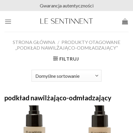
Skip
Gwarancja autentyczności
to
content
STRONA GŁÓWNA
/
PRODUKTY OTAGOWANE
„PODKŁAD NAWILŻAJĄCO-ODMŁADZAJĄCY”
FILTRUJ
podkład nawilżająco-odmładzający