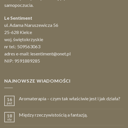
samopoczucia.
Le Sentiment
ul. Adama Naruszewicza 56
25-628 Kielce
woj. świętokrzyskie
nr tel.:
509563063
adres e-mail:
lesentiment@onet.pl
NIP: 9591889285
NAJNOWSZE WIADOMOŚCI
Aromaterapia – czym tak właściwie jest i jak działa?
16
paź
Między rzeczywistością a fantazją.
18
sty