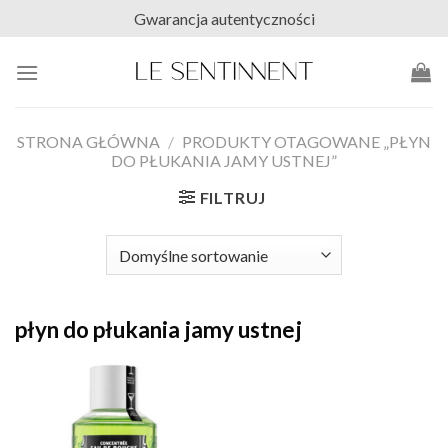
Skip
Gwarancja autentyczności
to
content
STRONA GŁÓWNA
/
PRODUKTY OTAGOWANE „PŁYN
DO PŁUKANIA JAMY USTNEJ”
FILTRUJ
płyn do płukania jamy ustnej