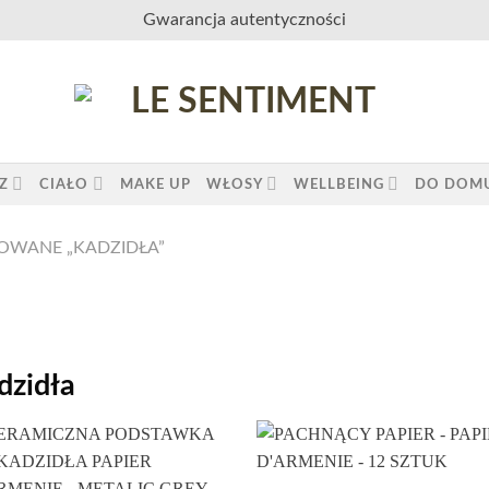
Gwarancja autentyczności
Z
CIAŁO
MAKE UP
WŁOSY
WELLBEING
DO DOM
OWANE „KADZIDŁA”
dzidła