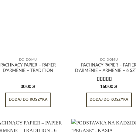
DO DOMU
DO DOMU
PACHNĄCY PAPIER – PAPIER
PACHNĄCY PAPIER – PAPIE
D’ARMENIE – TRADITION
D’ARMENIE – ARMENIE – 6 SZ
Oceniono
30.00
zł
160.00
zł
5.00
na 5
DODAJ DO KOSZYKA
DODAJ DO KOSZYKA