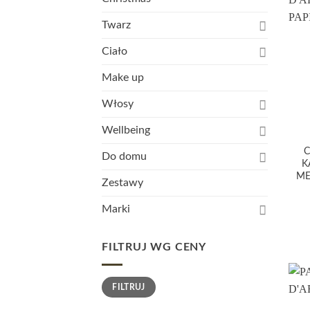
Twarz
Ciało
Make up
Włosy
Wellbeing
C
Do domu
K
ME
Zestawy
Marki
FILTRUJ WG CENY
Cena
Cena
FILTRUJ
min.
maks.