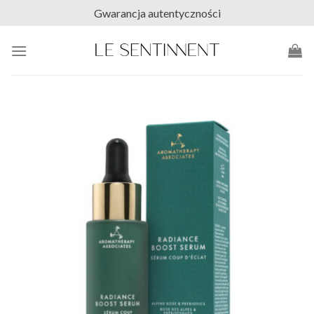
Skip
Gwarancja autentyczności
to
content