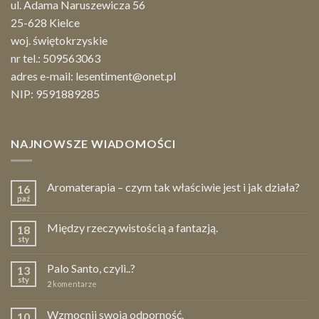
ul. Adama Naruszewicza 56
25-628 Kielce
woj. świętokrzyskie
nr tel.:
509563063
adres e-mail:
lesentiment@onet.pl
NIP: 9591889285
NAJNOWSZE WIADOMOŚCI
Aromaterapia – czym tak właściwie jest i jak działa?
16
paź
Między rzeczywistością a fantazją.
18
sty
Palo Santo, czyli..?
13
sty
2
komentarze
Wzmocnij swoją odporność.
10