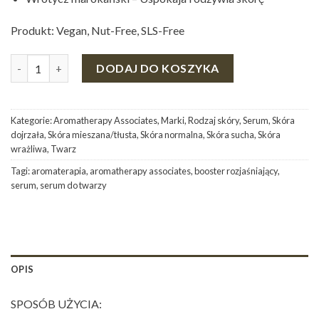
Produkt:
Vegan, Nut-Free,
SLS-Free
ilość SERUM ROZJAŚNIAJĄCE SKÓRĘ - RADIANCE BOOST SERU
DODAJ DO KOSZYKA
Kategorie:
Aromatherapy Associates
,
Marki
,
Rodzaj skóry
,
Serum
,
Skóra
dojrzała
,
Skóra mieszana/tłusta
,
Skóra normalna
,
Skóra sucha
,
Skóra
wrażliwa
,
Twarz
Tagi:
aromaterapia
,
aromatherapy associates
,
booster rozjaśniający
,
serum
,
serum do twarzy
OPIS
SPOSÓB UŻYCIA: