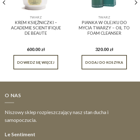
TWARZ
TWARZ
KREM KSIĘŻNICZKI –
PIANKA W OLEJKU DO
ACADEMIE SCIENTIFIQUE
MYCIA TWARZY – OIL TO
DE BEAUTE
FOAM CLEANSER
600.00
zł
320.00
zł
DOWIEDZ SIĘ WIĘCEJ
DODAJ DO KOSZYKA
O NAS
Niszowy sklep rozpieszczający nasz stan ducha i
samopoczucia.
Le Sentiment