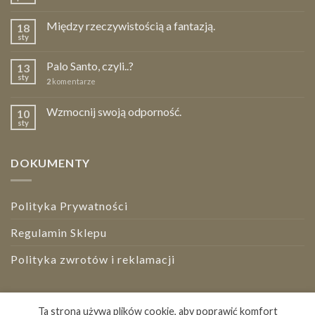
Między rzeczywistością a fantazją.
18
sty
Palo Santo, czyli..?
13
sty
2
komentarze
Wzmocnij swoją odporność.
10
sty
DOKUMENTY
Polityka Prywatności
Regulamin Sklepu
Polityka zwrotów i reklamacji
Bezpieczne płatności
Ta strona używa plików cookie, aby poprawić komfort