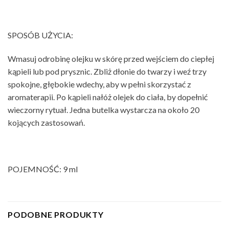
SPOSÓB UŻYCIA:
Wmasuj odrobinę olejku w skórę przed wejściem do ciepłej
kąpieli lub pod prysznic. Zbliż dłonie do twarzy i weź trzy
spokojne, głębokie wdechy, aby w pełni skorzystać z
aromaterapii. Po kąpieli nałóż olejek do ciała, by dopełnić
wieczorny rytuał. Jedna butelka wystarcza na około 20
kojących zastosowań.
POJEMNOŚĆ: 9 ml
PODOBNE PRODUKTY