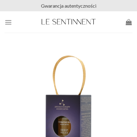
Skip
Gwarancja autentyczności
to
content