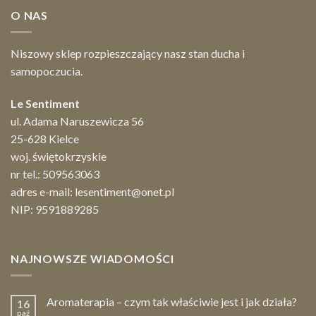
O NAS
Niszowy sklep rozpieszczający nasz stan ducha i
samopoczucia.
Le Sentiment
ul. Adama Naruszewicza 56
25-628 Kielce
woj. świętokrzyskie
nr tel.:
509563063
adres e-mail:
lesentiment@onet.pl
NIP: 9591889285
NAJNOWSZE WIADOMOŚCI
Aromaterapia – czym tak właściwie jest i jak działa?
16
paź