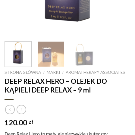
STRONA GŁÓWNA
/
MARKI
/
AROMATHERAPY ASSOCIATES
DEEP RELAX HERO – OLEJEK DO
KĄPIELI DEEP RELAX – 9 ml
120.00
zł
Deep Relax Hero to mały, ale niezwykle skuteczny