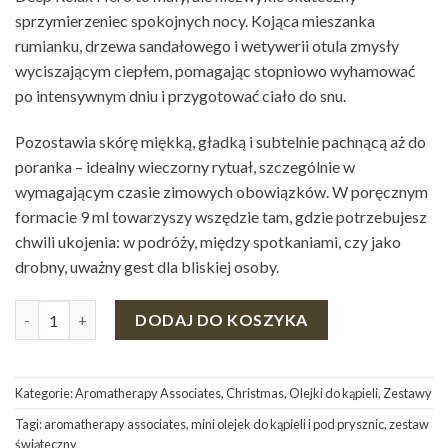
sprzymierzeniec spokojnych nocy. Kojąca mieszanka
rumianku, drzewa sandałowego i wetywerii otula zmysły
wyciszającym ciepłem, pomagając stopniowo wyhamować
po intensywnym dniu i przygotować ciało do snu.
Pozostawia skórę miękką, gładką i subtelnie pachnącą aż do
poranka – idealny wieczorny rytuał, szczególnie w
wymagającym czasie zimowych obowiązków. W poręcznym
formacie 9 ml towarzyszy wszędzie tam, gdzie potrzebujesz
chwili ukojenia: w podróży, między spotkaniami, czy jako
drobny, uważny gest dla bliskiej osoby.
ilość DEEP RELAX HERO - OLEJEK DO KĄPIELI DEEP RELAX - 9 ml
DODAJ DO KOSZYKA
Kategorie:
Aromatherapy Associates
,
Christmas
,
Olejki do kąpieli
,
Zestawy
Tagi:
aromatherapy associates
,
mini olejek do kąpieli i pod prysznic
,
zestaw
świąteczny