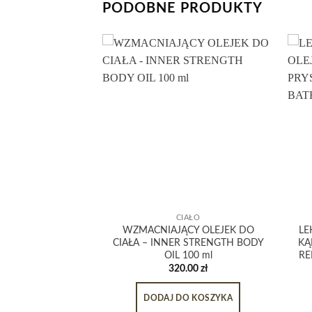
PODOBNE PRODUKTY
IAŁO
CIAŁO
NAMON MINT –
WZMACNIAJĄCY OLEJEK DO
LE
ĘBÓW O SMAKU
CIAŁA – INNER STRENGTH BODY
KĄ
 MIĘTY 85 ML
OIL 100 ml
RE
.00
zł
320.00
zł
O KOSZYKA
DODAJ DO KOSZYKA