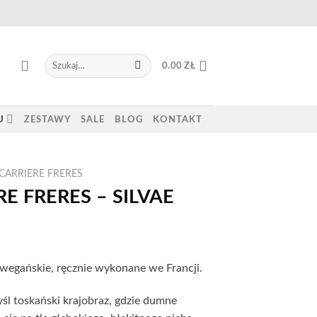
Szukaj:
0.00
ZŁ
U
ZESTAWY
SALE
BLOG
KONTAKT
CARRIERE FRERES
E FRERES – SILVAE
wegańskie, ręcznie wykonane we Francji.
śl toskański krajobraz, gdzie dumne