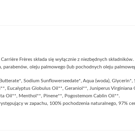
Carrière Frères składa się wyłącznie z niezbędnych składników. 
um, parabenów, oleju palmowego (lub pochodnych oleju palmoweg
utterate*, Sodium Sunflowerseedate*, Aqua (woda), Glycerin*, 
**, Eucalyptus Globulus Oil**, Geraniol**, Juniperus Virginiana 
rita Oil**, Menthol**, Pinene**, Pogostemom Cablin Oil**.
 występujący w zapachu, 100% pochodzenia naturalnego, 97% ce