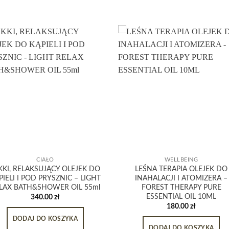
CIAŁO
WELLBEING
KKI, RELAKSUJĄCY OLEJEK DO
LEŚNA TERAPIA OLEJEK DO
PIELI I POD PRYSZNIC – LIGHT
INAHALACJI I ATOMIZERA –
LAX BATH&SHOWER OIL 55ml
FOREST THERAPY PURE
ESSENTIAL OIL 10ML
340.00
zł
180.00
zł
DODAJ DO KOSZYKA
DODAJ DO KOSZYKA