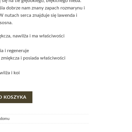
ię na tle głębokiego, błękitnego nieba.
la dobrze nam znany zapach rozmarynu i
W nutach serca znajduje się lawenda i
 sosna.
kcza, nawilża i ma właściwości
a i regeneruje
: zmiękcza i posiada właściwości
wilża i koi
- SILVAE
O KOSZYKA
 domu