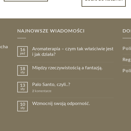
NAJNOWSZE WIADOMOŚCI
DO
ucha
Pol
Aromaterapia – czym tak właściwie jest
16
paź
i jak działa?
Reg
Między rzeczywistością a fantazją.
18
Pol
sty
Palo Santo, czyli..?
13
sty
2
komentarze
Wzmocnij swoją odporność.
10
sty