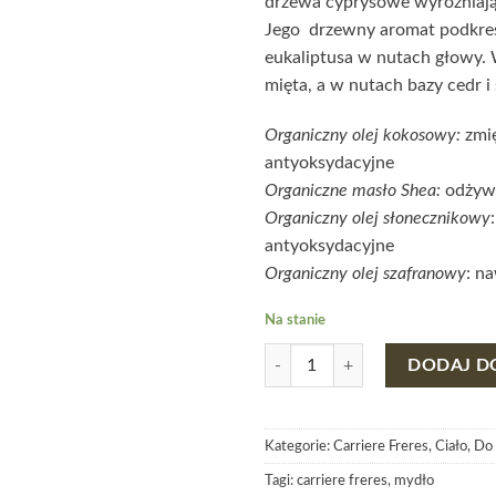
drzewa cyprysowe wyróżniają s
Jego drzewny aromat podkreś
eukaliptusa w nutach głowy. 
mięta, a w nutach bazy cedr i
Organiczny olej kokosowy:
zmię
antyoksydacyjne
Organiczne masło Shea
:
odżywi
Organiczny olej słonecznikowy
antyoksydacyjne
Organiczny olej szafranowy
: na
Na stanie
ilość MYDŁO CARRIERE FRERES 
DODAJ D
Kategorie:
Carriere Freres
,
Ciało
,
Do
Tagi:
carriere freres
,
mydło