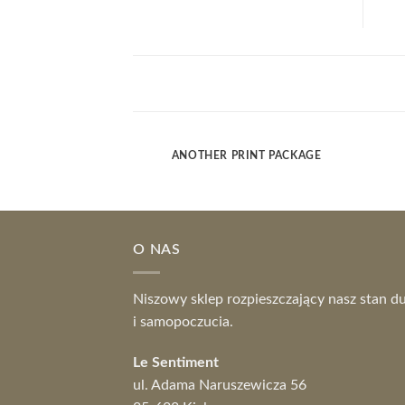
ANOTHER PRINT PACKAGE
O NAS
Niszowy sklep rozpieszczający nasz stan d
i samopoczucia.
Le Sentiment
ul. Adama Naruszewicza 56