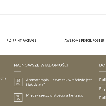
FL3 PRINT PACKAGE
AWESOME PENCIL POSTER
NAJNOWSZE WIADOMOŚCI
DO
ucha
Pol
Aromaterapia – czym tak właściwie jest
16
paź
i jak działa?
Reg
Między rzeczywistością a fantazją.
18
Pol
sty