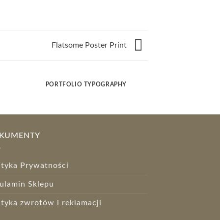
Flatsome Poster Print
PORTFOLIO TYPOGRAPHY
FLATSOME PO
KUMENTY
ityka Prywatności
ulamin Sklepu
ityka zwrotów i reklamacji